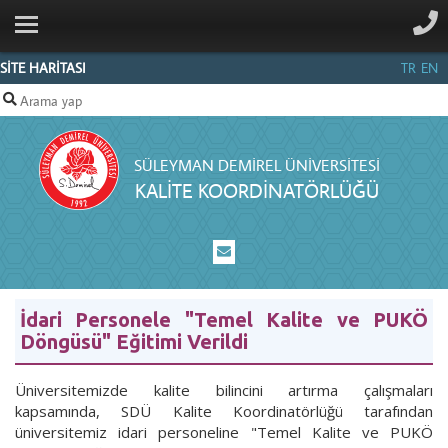
ANA SAYFA
HAKKIMIZDA
SİTE HARİTASI
TR
EN
KOMİSYON
ÜYELERİ
SÜLEYMAN DEMIREL ÜNIVERSITESI
FAALİYETLER
KALITE KOORDINATÖRLÜĞÜ
AKREDİTASYON
POLITIKA
VE
YÖNERGELER
İdari Personele "Temel Kalite ve PUKÖ
Döngüsü" Eğitimi Verildi
RAPOR
VE
Üniversitemizde kalite bilincini artırma çalışmaları
SUNUMLAR
kapsamında, SDÜ Kalite Koordinatörlüğü tarafından
üniversitemiz idari personeline "Temel Kalite ve PUKÖ
İLETIŞIM