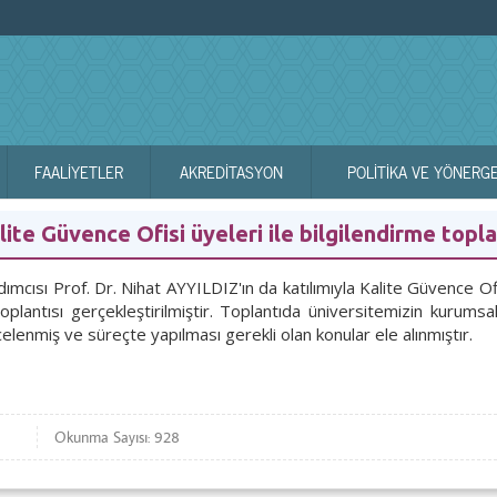
FAALİYETLER
AKREDİTASYON
POLITIKA VE YÖNERG
e Güvence Ofisi üyeleri ile bilgilendirme toplan
ımcısı Prof. Dr. Nihat AYYILDIZ'ın da katılımıyla Kalite Güvence Of
plantısı gerçekleştirilmiştir. Toplantıda üniversitemizin kurums
nmiş ve süreçte yapılması gerekli olan konular ele alınmıştır.
Okunma Sayısı: 928