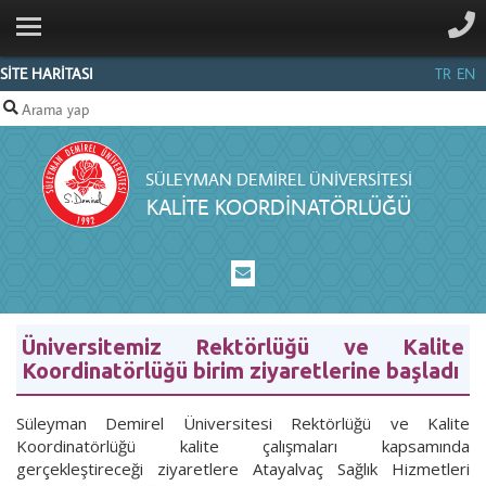
ANA SAYFA
HAKKIMIZDA
SİTE HARİTASI
TR
EN
KOMİSYON
ÜYELERİ
SÜLEYMAN DEMIREL ÜNIVERSITESI
FAALİYETLER
KALITE KOORDINATÖRLÜĞÜ
AKREDİTASYON
POLITIKA
VE
YÖNERGELER
Üniversitemiz Rektörlüğü ve Kalite
Koordinatörlüğü birim ziyaretlerine başladı
RAPOR
VE
Süleyman Demirel Üniversitesi Rektörlüğü ve Kalite
SUNUMLAR
Koordinatörlüğü kalite çalışmaları kapsamında
gerçekleştireceği ziyaretlere Atayalvaç Sağlık Hizmetleri
İLETIŞIM