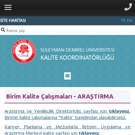
ANA SAYFA
HAKKIMIZDA
SİTE HARİTASI
TR
EN
KOMİSYON
ÜYELERİ
SÜLEYMAN DEMIREL ÜNIVERSITESI
FAALİYETLER
KALITE KOORDINATÖRLÜĞÜ
AKREDİTASYON
POLITIKA
VE
YÖNERGELER
Birim Kalite Çalışmaları - ARAŞTIRMA
RAPOR
Araştırma ve Yenilikçilik Direktörlüğü sayfası için
tıklayınız.
VE
Birimin kalite çalışmalarına
"
Kalite" başlığından ulaşabilirsiniz.
SUNUMLAR
Kariyer Planlama ve Mezunlarla İletişim Uygulama ve
Araştırma Merkezi kalite sayfası için
tıklayınız.
İLETIŞIM