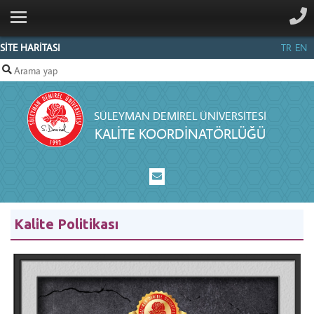
ANA SAYFA
HAKKIMIZDA
SİTE HARİTASI
TR
EN
KOMİSYON
ÜYELERİ
SÜLEYMAN DEMIREL ÜNIVERSITESI
FAALİYETLER
KALITE KOORDINATÖRLÜĞÜ
AKREDİTASYON
POLITIKA
VE
YÖNERGELER
Kalite Politikası
RAPOR
VE
SUNUMLAR
İLETIŞIM